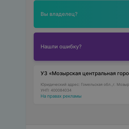
Вы владелец?
Нашли ошибку?
УЗ «Мозырская центральная гор
Юридический адрес: Гомельская обл.,г. Мозырь
УНП: 400084034
На правах рекламы