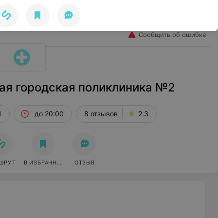
Избранное
Войти
Сообщить об ошибке
ая городская поликлиника №2
4
до 20:00
8 отзывов
2.3
ШРУТ
В ИЗБРАННОЕ
ОТЗЫВ