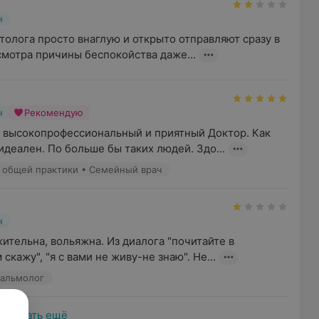
н
толога просто внаглую и открыто отправляют сразу в 
смотра причины беспокойства даже...
н
Рекомендую
высокопрофессиональный и приятный Доктор. Как 
деален. По больше бы таких людей. Здо...
ач общей практики • Семейный врач
н
тельна, вольяжна. Из диалога "почитайте в 
 скажу", "я с вами не живу-не знаю". Не...
тальмолог
Показать ещё