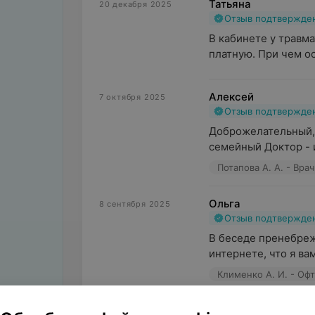
Татьяна
20 декабря 2025
Отзыв подтвержде
В кабинете у травма
платную. При чем о
Алексей
7 октября 2025
Отзыв подтвержде
Доброжелательный, 
семейный Доктор - и
Потапова А. А. - Вр
Ольга
8 сентября 2025
Отзыв подтвержде
В беседе пренебрежи
интернете, что я вам
Клименко А. И. - Оф