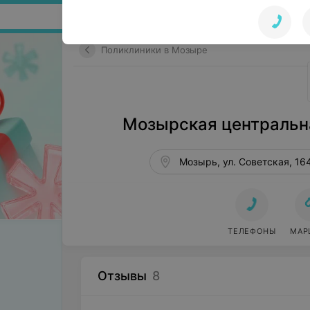
Поиск по сайту
Поликлиники в Мозыре
Мозырская центральн
Мозырь, ул. Советская, 16
ТЕЛЕФОНЫ
МАР
Отзывы
8